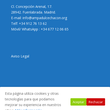
Cl. Concepción Arenal, 17.
28942. Fuenlabrada. Madrid.
E-mail:
info@ampadulcechacon.org
Telf: +34 912 76 13 62
Móvil/ WhatsApp : +34 677 12 06 65
Aviso Legal
Esta página utiliza cookies y otras
tecnologías para que podamos
Aceptar
Rechazar
2021 AMPA Dulce Chacón. Diseñado por
NVP Diseño
mejorar su experiencia en nuestros