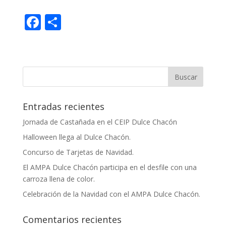
F
C
ac
o
e
m
b
p
o
ar
o
ti
Entradas recientes
k
r
Jornada de Castañada en el CEIP Dulce Chacón
Halloween llega al Dulce Chacón.
Concurso de Tarjetas de Navidad.
El AMPA Dulce Chacón participa en el desfile con una
carroza llena de color.
Celebración de la Navidad con el AMPA Dulce Chacón.
Comentarios recientes